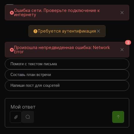
Вход / Регистрация
Ошибка сети. Проверьте подключение к
интернету
Выберите с
Требуется аутентификация
3
Произошла непредвиденная ошибка: Network
Над чем сегодня работаем?
Error
Помоги с текстом письма
Составь план встречи
Напиши пост для соцсетей