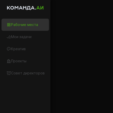
Рабочие места
Выберите секцию
Мои задачи
Креатив
Проекты
Совет директоров