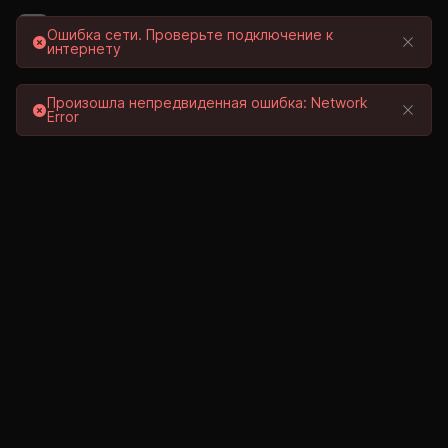
Вход / Регистрация
Ошибка сети. Проверьте подключение к
интернету
Выберите с
Произошла непредвиденная ошибка: Network
Error